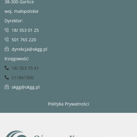
38-300 Gorlice
woj. małopolskie
Dyrektor:
18/ 353 01 25
501 765 220
dyrekcja@okgg.pl
Księgowość:
18/ 353 73 41
511861300
okgg@okgg.pl
Polityka Prywatności