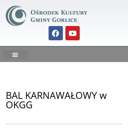
Galeria BIELANKA 73
DO POBRANIA
Kalendarz IMPREZ
BAL KARNAWAŁOWY w
OKGG