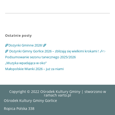
Ostatnie posty
🌾Dożynki Gminne 2026! 🌾
🌾 Dożynki Gimny Gorlice 2026 – zbliżają się wielkimi krokami ! 🎶✨
Podsumowanie sezonu tanecznego 2025/2026
„Muzyka wpadająca w oko”
Małopolskie Wianki 2026 – już za niami
Copyright © 2022 Ośrodek Kultury Gminy | stworzono w
ramach
varto.pl
Ośrodek Kultury Gminy Gorlice
Ropica Polska 338