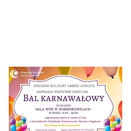
na BAL KARNAWAŁOWY, który zorganizowany zostanie 1
lutego o godz. 9.30
w WDK w Szymbarku i o godz. 13.30 w sali WDK w
Dominikowicach.
Więcej informacji na plakatach i u instruktorów OKGG.
ZAPRASZAMY!