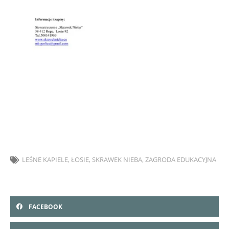
Zagroda Edukacyjna w Łosiu ZAPRASZA na Leśne Kąpiele w
Skrawku Nieba…. szczegóły ofert na plakacie
LEŚNE KAPIELE
,
ŁOSIE
,
SKRAWEK NIEBA
,
ZAGRODA EDUKACYJNA
FACEBOOK