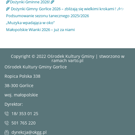
🌾Dożynki Gminne 2026! 🌾
🌾 Dożynki Gimny Gorlice 2026 – zbliżają się wielkimi krokami ! 🎶✨
Podsumowanie sezonu tanecznego 2025/2026
„Muzyka wpadająca w oko”
Małopolskie Wianki 2026 – już za niami
Copyright © 2022 Ośrodek Kultury Gminy | stworzono w
ramach
varto.pl
Ośrodek Kultury Gminy Gorlice
Ropica Polska 338
38-300 Gorlice
woj. małopolskie
Dyrektor:
18/ 353 01 25
501 765 220
dyrekcja@okgg.pl