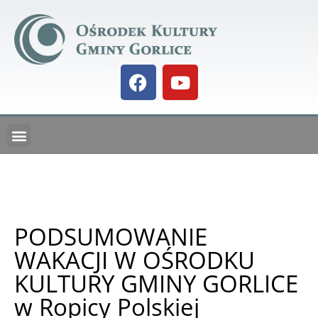
GALERIA BIELANKA 73
KALENDARZ IMPREZ
PODSUMOWANIE
WAKACJI W OŚRODKU
KULTURY GMINY GORLICE
w Ropicy Polskiej