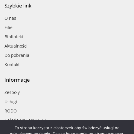
Szybkie linki
O nas
Filie
Biblioteki
Aktualności
Do pobrania
Kontakt
Informacje
Zespoły
Usługi
RODO
Galeria BIELANKA 73
Ta strona korzysta z ciasteczek aby świadczyć usługi na
Projekty
najwyższym poziomie. Dalsze korzystanie ze strony oznacza,