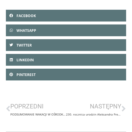
FACEBOOK
WHATSAPP
TWITTER
LINKEDIN
PINTEREST
POPRZEDNI
NASTĘPNY
PODSUMOWANIE WAKACJI W OŚRODKU KULTURY GMINY GORLICE w Ropicy Polskiej
230. rocznica urodzin Aleksandra Fredry