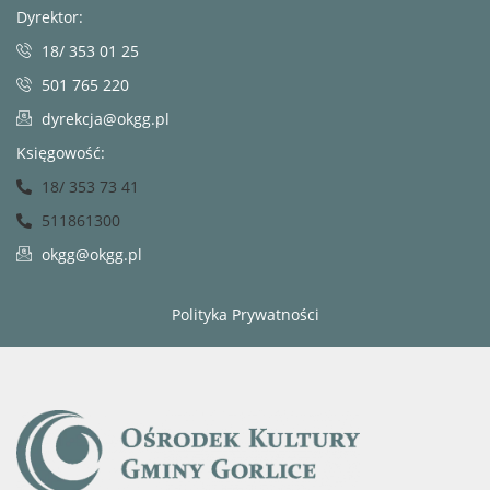
Dyrektor:
18/ 353 01 25
501 765 220
dyrekcja@okgg.pl
Księgowość:
18/ 353 73 41
511861300
okgg@okgg.pl
Polityka Prywatności