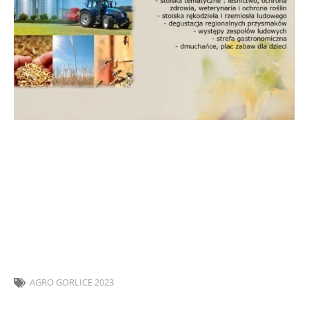
Starosta Powiatu Gorlickiego, Kierownik Biura
Powiatowego Agencji Restrukturyzacji i Modernizacji
Rolnictwa w Gorlicach, Wójt Gminy Gorlice oraz Dyrektor
ZCKR w Bystrej zapraszają na wystawę AGRO GORLICE 2023,
która odbędzie się w dniach
23 i 24 września 2023 na terenie Zespołu Szkół w Bystrej.
AGRO GORLICE 2023