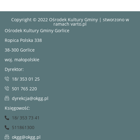
Copyright © 2022 Ośrodek Kultury Gminy | stworzono w
ramach
varto.pl
Ośrodek Kultury Gminy Gorlice
Ropica Polska 338
38-300 Gorlice
woj. małopolskie
Dyrektor:
18/ 353 01 25
501 765 220
dyrekcja@okgg.pl
Księgowość:
18/ 353 73 41
511861300
okgg@okgg.pl