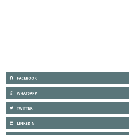
Antologii Poetów Ziemi Gorlickiej „Nad Beskidzkim
Morskim Okiem” zaplanowana na 21 września (czwartek)
o godz. 18.00 w Ośrodku Kultury Gminy Gorlice w
Szymbarku. Zapraszamy do obejrzenia fotorelacji z próby
generalnej a za tydzień na wielkie dla nas wszystkich
wydarzenie.
FACEBOOK
WHATSAPP
TWITTER
LINKEDIN