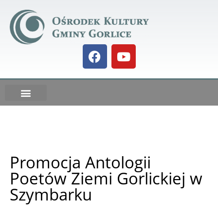
Galeria BIELANKA 73
DO POBRANIA
Kalendarz IMPREZ
Promocja Antologii
Poetów Ziemi Gorlickiej w
Szymbarku