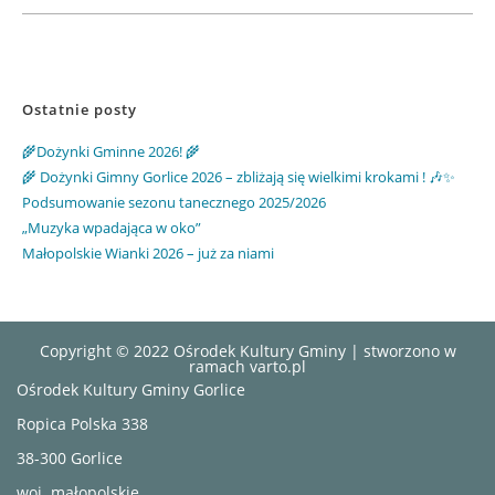
Ostatnie posty
🌾Dożynki Gminne 2026! 🌾
🌾 Dożynki Gimny Gorlice 2026 – zbliżają się wielkimi krokami ! 🎶✨
Podsumowanie sezonu tanecznego 2025/2026
„Muzyka wpadająca w oko”
Małopolskie Wianki 2026 – już za niami
Copyright © 2022 Ośrodek Kultury Gminy | stworzono w
ramach
varto.pl
Ośrodek Kultury Gminy Gorlice
Ropica Polska 338
38-300 Gorlice
woj. małopolskie