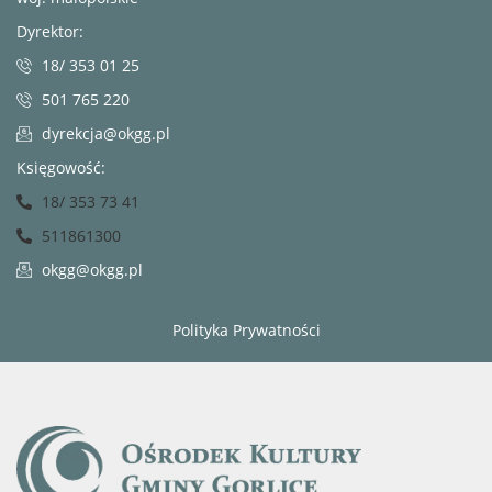
Dyrektor:
18/ 353 01 25
501 765 220
dyrekcja@okgg.pl
Księgowość:
18/ 353 73 41
511861300
okgg@okgg.pl
Polityka Prywatności