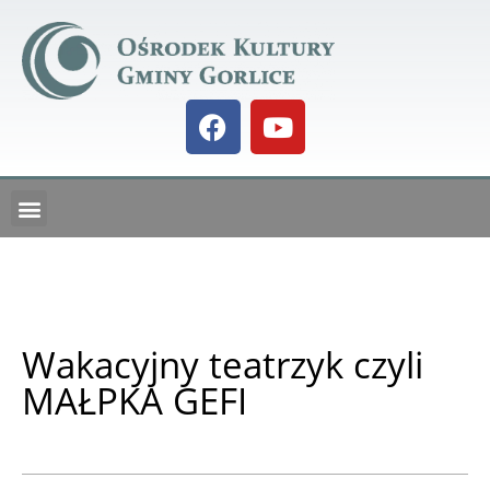
GALERIA BIELANKA 73
KALENDARZ IMPREZ
Wakacyjny teatrzyk czyli
MAŁPKA GEFI