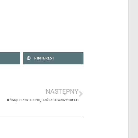
e są w regulaminie Konkursu. UWAGA!
PINTEREST
NASTĘPNY
II ŚWIĄTECZNY TURNIEJ TAŃCA TOWARZYSKIEGO