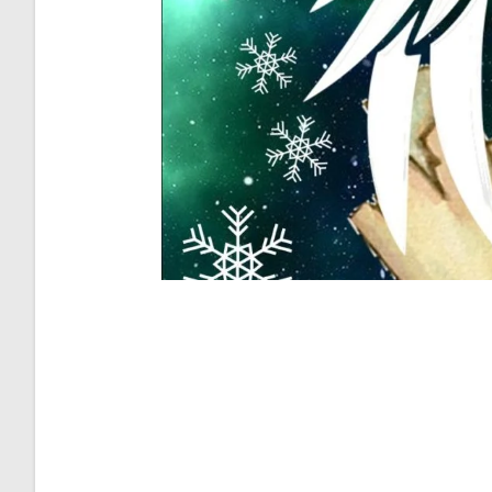
Zapraszamy do udziału w Gminnym Konkursi
– prezentacja zdolności, umiejętności i kre
– czerpanie inspiracji twórczych z klimatu
– stworzenie możliwości prezentacji swoic
UWAGA! Zgłoszenia prac na Konkurs do 4 g