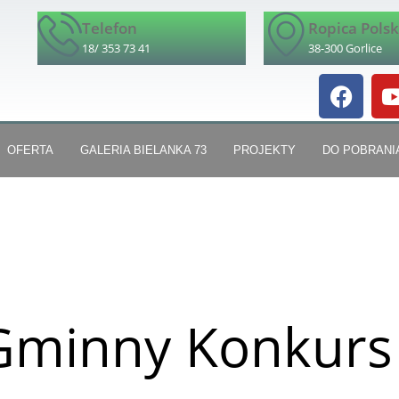
Telefon
Ropica Pols
18/ 353 73 41
38-300 Gorlice
OFERTA
GALERIA BIELANKA 73
PROJEKTY
DO POBRANI
Gminny Konkurs