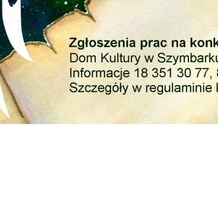
e Plastycznym, którego celem jest:
atywności plastycznej,
 Świat Bożego Narodzenia.
h prac oraz konfrontacji dokonań podczas wystawy.
rudnia 2024 r.