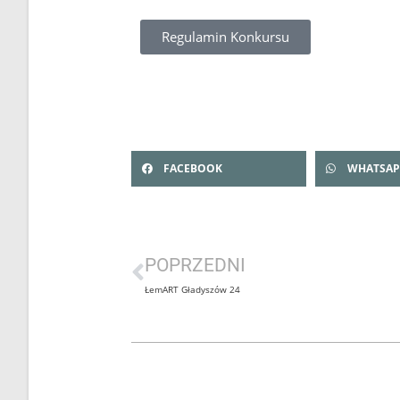
Regulamin Konkursu
Zapraszamy do udziału w Gminnym Konkurs
prace należy dostarczyć do 4 grudnia!
FACEBOOK
WHATSAP
POPRZEDNI
ŁemART Gładyszów 24