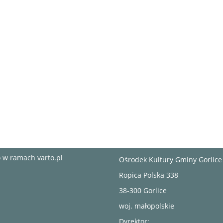
no w ramach
varto.pl
Ośrodek Kultury Gminy Gorlice
Ropica Polska 338
38-300 Gorlice
woj. małopolskie
Dyrektor: