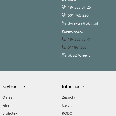
18/ 353 01 25
501 765 220
dyrekcja@okgg.pl
Księgowość:
18/ 353 73 41
511861300
okgg@okgg.pl
Szybkie linki
Informacje
O nas
Zespoły
Filie
Usługi
Biblioteki
RODO