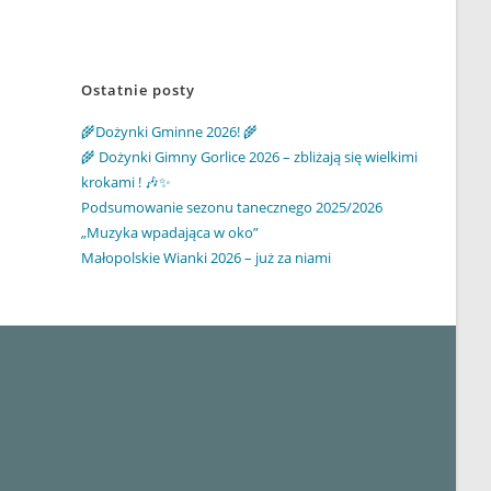
Ostatnie posty
🌾Dożynki Gminne 2026! 🌾
🌾 Dożynki Gimny Gorlice 2026 – zbliżają się wielkimi
krokami ! 🎶✨
Podsumowanie sezonu tanecznego 2025/2026
„Muzyka wpadająca w oko”
Małopolskie Wianki 2026 – już za niami