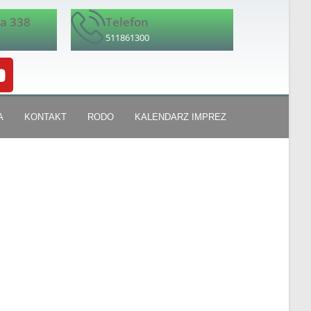
ka 338
Telefon
511861300
A
KONTAKT
RODO
KALENDARZ IMPREZ