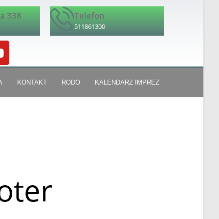
ka 338
Telefon
511861300
A
KONTAKT
RODO
KALENDARZ IMPREZ
oter