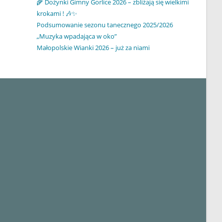
🌾 Dożynki Gimny Gorlice 2026 – zbliżają się wielkimi
krokami ! 🎶✨
Podsumowanie sezonu tanecznego 2025/2026
„Muzyka wpadająca w oko”
Małopolskie Wianki 2026 – już za niami