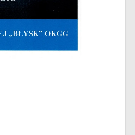
ter pt.
„Gdy Otwieram Okno”
,
w. Zapytała ją o dotychczasowe
w jej wierszach.