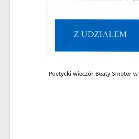
Poetycki wieczór Beaty Smoter 
W historycznych podziemiach Dworu w Ropie
będącego jej debiutem.
Wieczór poprowadziła Izabela Zubko, która
osiągnięcia literackie, plany na przyszłość,
Dowiedzieliśmy się, że motyw ten wynika z za