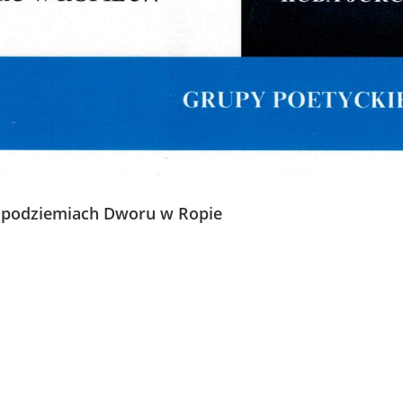
w podziemiach Dworu w Ropie
 odbyła się uroczysta prezentacja arkusza poetyckiego Beaty Smo
 podczas rozmowy z autorką poruszyła wiele interesujących temató
 inspiracje oraz zamiłowanie do kwiatów, które często pojawiają się 
wodowej pasji poetki, która jest florystką.