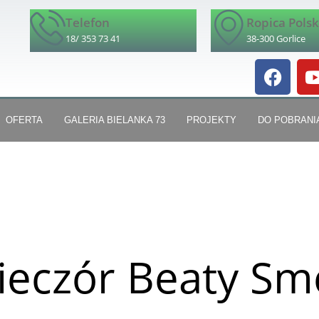
Telefon
Ropica Pols
18/ 353 73 41
38-300 Gorlice
OFERTA
GALERIA BIELANKA 73
PROJEKTY
DO POBRANI
ieczór Beaty Sm