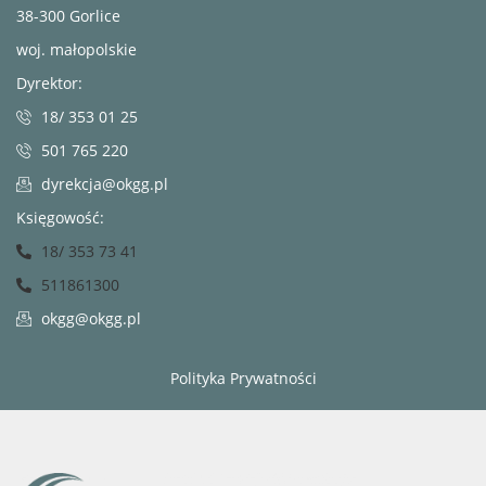
38-300 Gorlice
woj. małopolskie
Dyrektor:
18/ 353 01 25
501 765 220
dyrekcja@okgg.pl
Księgowość:
18/ 353 73 41
511861300
okgg@okgg.pl
Polityka Prywatności