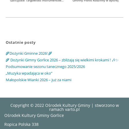
Galicyjskie Targowisko Instrumentów Szymbark 2025
Gminny Piknik Rodzinny w Bystrej
Ostatnie posty
🌾Dożynki Gminne 2026! 🌾
🌾 Dożynki Gimny Gorlice 2026 – zbliżają się wielkimi krokami ! 🎶✨
Podsumowanie sezonu tanecznego 2025/2026
„Muzyka wpadająca w oko”
Małopolskie Wianki 2026 – już za niami
Copyright © 2022 Ośrodek Kultury Gminy | stworzono w
ramach
varto.pl
Ośrodek Kultury Gminy Gorlice
Ropica Polska 338