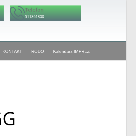
Telefon
511861300
KONTAKT
RODO
Kalendarz IMPREZ
GG