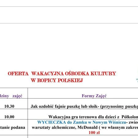
reg ciekawych propozycji, które sprawią, że tegoroczne wakacje 
ają na Was!