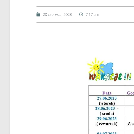
20 czerwca, 2023
7:17 am
Ośrodek Kultury Gminy Gorlice przygotował sze
zapoznania się z ofertą. Nasi instruktorzy czek