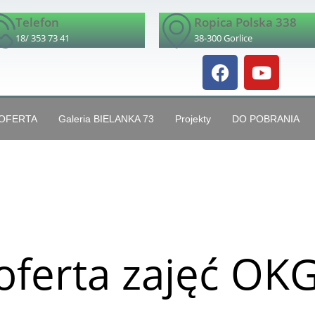
Telefon
Ropica Polska 338
18/ 353 73 41
38-300 Gorlice
OFERTA
Galeria BIELANKA 73
Projekty
DO POBRANIA
oferta zajęć OK