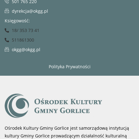
501 765 220
dyrekcja@okgg.pl
Księgowość:
18/ 353 73 41
511861300
okgg@okgg.pl
Polityka Prywatności
Ośrodek Kultury Gminy Gorlice jest samorządową instytucją
kultury Gminy Gorlice prowadzącym działalność kulturalną