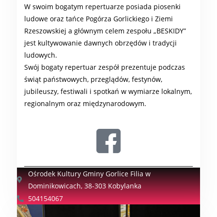
W swoim bogatym repertuarze posiada piosenki
ludowe oraz tańce Pogórza Gorlickiego i Ziemi
Rzeszowskiej a głównym celem zespołu „BESKIDY”
jest kultywowanie dawnych obrzędów i tradycji
ludowych.
Swój bogaty repertuar zespół prezentuje podczas
świąt państwowych, przeglądów, festynów,
jubileuszy, festiwali i spotkań w wymiarze lokalnym,
regionalnym oraz międzynarodowym.
Ośrodek Kultury Gminy Gorlice Filia w
Dominikowicach, 38-303 Kobylanka
504154067