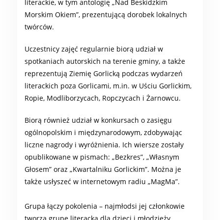
literackie, w tym antologię „Nad Beskidzkim
Morskim Okiem”, prezentującą dorobek lokalnych
twórców.
Uczestnicy zajęć regularnie biorą udział w
spotkaniach autorskich na terenie gminy, a także
reprezentują Ziemię Gorlicką podczas wydarzeń
literackich poza Gorlicami, m.in. w Uściu Gorlickim,
Ropie, Modliborzycach, Ropczycach i Żarnowcu.
Biorą również udział w konkursach o zasięgu
ogólnopolskim i międzynarodowym, zdobywając
liczne nagrody i wyróżnienia. Ich wiersze zostały
opublikowane w pismach: „Bezkres”, „Własnym
Głosem” oraz „Kwartalniku Gorlickim”. Można je
także usłyszeć w internetowym radiu „MagMa”.
Grupa łączy pokolenia – najmłodsi jej członkowie
tworzą grupę literacką dla dzieci i młodzieży.