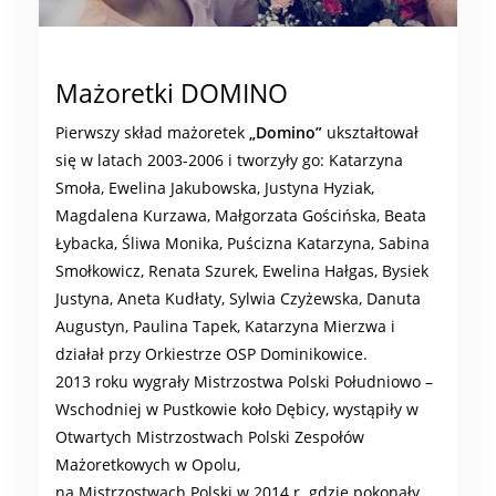
Mażoretki DOMINO
Pierwszy skład mażoretek
„Domino”
ukształtował
się w latach 2003-2006 i tworzyły go: Katarzyna
Smoła, Ewelina Jakubowska, Justyna Hyziak,
Magdalena Kurzawa, Małgorzata Gościńska, Beata
Łybacka, Śliwa Monika, Puścizna Katarzyna, Sabina
Smołkowicz, Renata Szurek, Ewelina Hałgas, Bysiek
Justyna, Aneta Kudłaty, Sylwia Czyżewska, Danuta
Augustyn, Paulina Tapek, Katarzyna Mierzwa i
działał przy Orkiestrze OSP Dominikowice.
2013 roku wygrały Mistrzostwa Polski Południowo –
Wschodniej w Pustkowie koło Dębicy, wystąpiły w
Otwartych Mistrzostwach Polski Zespołów
Mażoretkowych w Opolu,
na Mistrzostwach Polski w 2014 r. gdzie pokonały