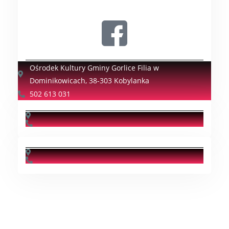
Ośrodek Kultury Gminy Gorlice Filia w
Dominikowicach, 38-303 Kobylanka
502 613 031