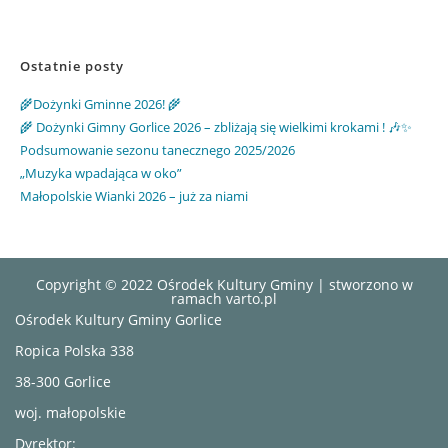
Ostatnie posty
🌾Dożynki Gminne 2026! 🌾
🌾 Dożynki Gimny Gorlice 2026 – zbliżają się wielkimi krokami ! 🎶✨
Podsumowanie sezonu tanecznego 2025/2026
„Muzyka wpadająca w oko”
Małopolskie Wianki 2026 – już za niami
Copyright © 2022 Ośrodek Kultury Gminy | stworzono w
ramach
varto.pl
Ośrodek Kultury Gminy Gorlice
Ropica Polska 338
38-300 Gorlice
woj. małopolskie
Dyrektor: