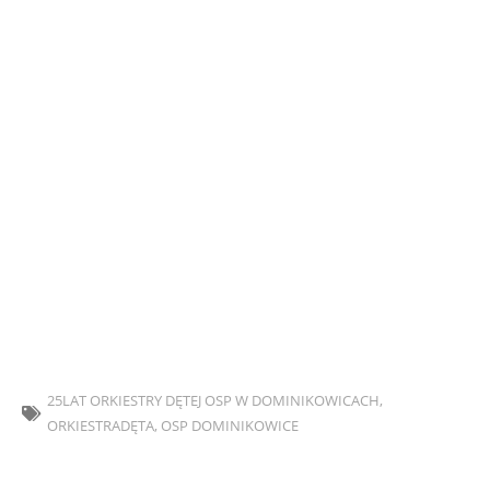
w Kobylance
To wyjątkowe wydarzenie będzie niezapomnianą muzyczną
podróżą, podczas której nasza Jubilatka, wraz z
zaproszonymi gośćmi, zaprezentuje pełen wachlarz swoich
umiejętności i możliwości. Przygotowaliśmy dla Państwa
wiele muzycznych niespodzianek oraz wzruszających
momentów, które na długo pozostaną w pamięci.
Nie przegap tej okazji, aby wspólnie świętować tę wyjątkową
rocznicę i cieszyć się pięknem muzyki w wykonaniu naszej
orkiestry. Liczymy na Państwa obecność
i wspólne świętowanie tego szczególnego dnia!
Do zobaczenia!
25LAT ORKIESTRY DĘTEJ OSP W DOMINIKOWICACH
,
ORKIESTRADĘTA
,
OSP DOMINIKOWICE