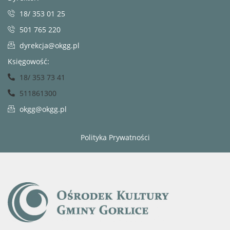
18/ 353 01 25
501 765 220
dyrekcja@okgg.pl
Księgowość:
18/ 353 73 41
511861300
okgg@okgg.pl
Polityka Prywatności