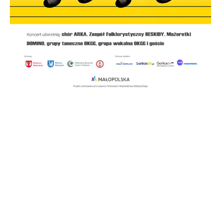
Jubileusz 25-lecia Orkiestry Dętej OSP Dominikowice.
Serdecznie zapraszamy na uroczyste obchody jubileuszu 25-
lecia Orkiestry Dętej działającej przy Ochotniczej Straży
Pożarnej w Dominikowicach!
Data
: 23 listopada 2024 r.
Godzina:
17:00
Miejsce
: Hala sportowa przy Zespole Szkolno-Przedszkolnym