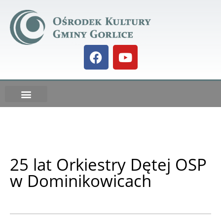
Galeria BIELANKA 73
DO POBRANIA
Kalendarz IMPREZ
25 lat Orkiestry Dętej OSP
w Dominikowicach