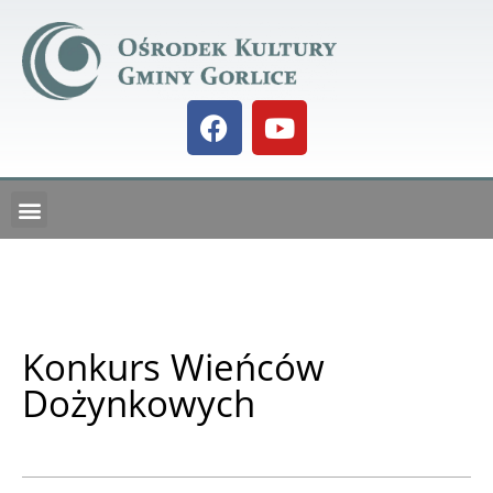
GALERIA BIELANKA 73
KALENDARZ IMPREZ
Konkurs Wieńców
Dożynkowych