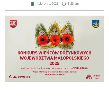
1 sierpnia, 2025
8:23 am
Szanowni Państwo,
dożynkowe spotkania to staropolski obyczaj, który stał się