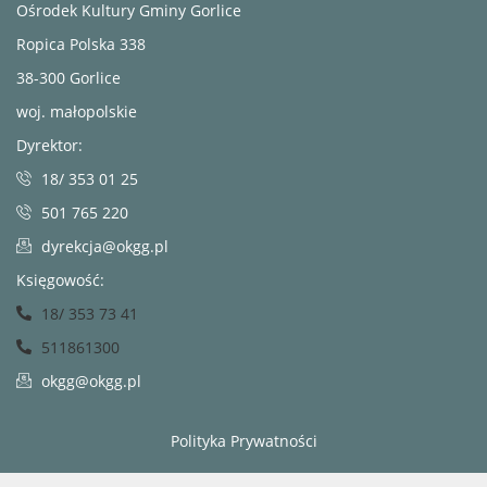
Ośrodek Kultury Gminy Gorlice
Ropica Polska 338
38-300 Gorlice
woj. małopolskie
Dyrektor:
18/ 353 01 25
501 765 220
dyrekcja@okgg.pl
Księgowość:
18/ 353 73 41
511861300
okgg@okgg.pl
Polityka Prywatności