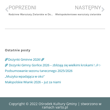
POPRZEDNI
NASTĘPNY
Rodzinne Warsztaty Zielarskie w Dominikowicach
Wielopokoleniowe warsztaty zielarskie
Ostatnie posty
🌾Dożynki Gminne 2026! 🌾
🌾 Dożynki Gimny Gorlice 2026 – zbliżają się wielkimi krokami ! 🎶✨
Podsumowanie sezonu tanecznego 2025/2026
„Muzyka wpadająca w oko”
Małopolskie Wianki 2026 – już za niami
Copyright © 2022 Ośrodek Kultury Gminy | stworzono w
ramach
varto.pl