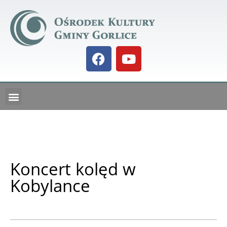
GALERIA BIELANKA 73
KALENDARZ IMPREZ
Koncert kolęd w
Kobylance