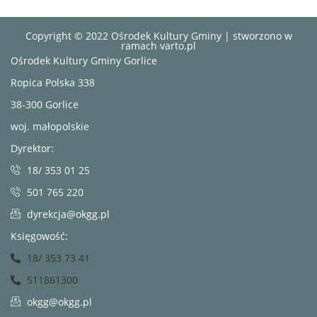
Copyright © 2022 Ośrodek Kultury Gminy | stworzono w
ramach
varto.pl
Ośrodek Kultury Gminy Gorlice
Ropica Polska 338
38-300 Gorlice
woj. małopolskie
Dyrektor:
18/ 353 01 25
501 765 220
dyrekcja@okgg.pl
Księgowość:
18/ 353 73 41
511861300
okgg@okgg.pl