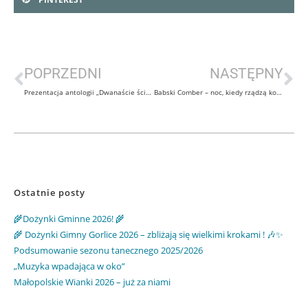
POPRZEDNI
NASTĘPNY
Prezentacja antologii „Dwanaście ścieżek słów” już za nami !
Babski Comber – noc, kiedy rządzą kobiety!
Ostatnie posty
🌾Dożynki Gminne 2026! 🌾
🌾 Dożynki Gimny Gorlice 2026 – zbliżają się wielkimi krokami ! 🎶✨
Podsumowanie sezonu tanecznego 2025/2026
„Muzyka wpadająca w oko”
Małopolskie Wianki 2026 – już za niami