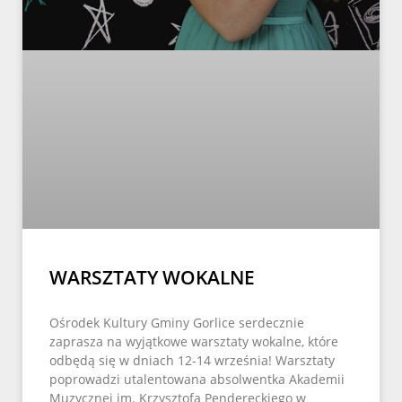
WARSZTATY WOKALNE
Ośrodek Kultury Gminy Gorlice serdecznie
zaprasza na wyjątkowe warsztaty wokalne, które
odbędą się w dniach 12-14 września! Warsztaty
poprowadzi utalentowana absolwentka Akademii
Muzycznej im. Krzysztofa Pendereckiego w