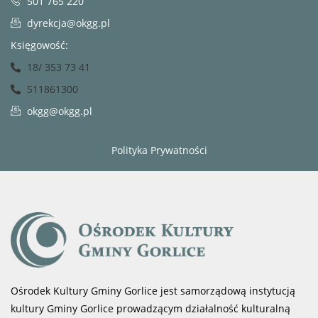
501 765 220
dyrekcja@okgg.pl
Księgowość:
18/ 353 73 41
511861300
okgg@okgg.pl
Polityka Prywatności
Ośrodek Kultury Gminy Gorlice jest samorządową instytucją
kultury Gminy Gorlice prowadzącym działalność kulturalną